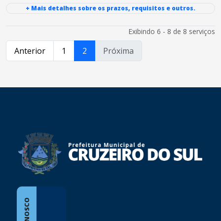
+ Mais detalhes sobre os prazos, requisitos e outros.
Exibindo 6 - 8 de 8 serviços
Anterior
1
2
Próxima
conteúdo
rodapé