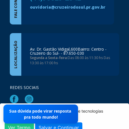
FALE CONOSCO
ouvidoria@cruzeirodosul.pr.gov.br
LOCALIZAÇÃO
Av. Dr. Gastão Vidigal,600Bairro: Centro -
Cruzeiro do Sul- - 87.650-030
Segunda a Sexta-feira:
Das 08:00 às 11:30 hs Das
13:30 às 17:00 hs
REDES SOCIAIS
Sua dúvida pode virar resposta
O site da Prefeitura não utiliza cookies e tecnologias
Mapa do Site
pra todo mundo!
semelhantes.
Ver Termo
Salvar e Continuar