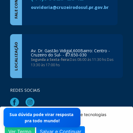
FALE CONOSCO
ouvidoria@cruzeirodosul.pr.gov.br
LOCALIZAÇÃO
Av. Dr. Gastão Vidigal,600Bairro: Centro -
Cruzeiro do Sul- - 87.650-030
Segunda a Sexta-feira:
Das 08:00 às 11:30 hs Das
13:30 às 17:00 hs
REDES SOCIAIS
Sua dúvida pode virar resposta
O site da Prefeitura não utiliza cookies e tecnologias
Mapa do Site
pra todo mundo!
semelhantes.
Ver Termo
Salvar e Continuar