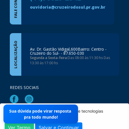
FALE CONOSCO
ouvidoria@cruzeirodosul.pr.gov.br
LOCALIZAÇÃO
Av. Dr. Gastão Vidigal,600Bairro: Centro -
Cruzeiro do Sul- - 87.650-030
Segunda a Sexta-feira:
Das 08:00 às 11:30 hs Das
13:30 às 17:00 hs
REDES SOCIAIS
Sua dúvida pode virar resposta
O site da Prefeitura não utiliza cookies e tecnologias
Mapa do Site
pra todo mundo!
semelhantes.
Ver Termo
Salvar e Continuar