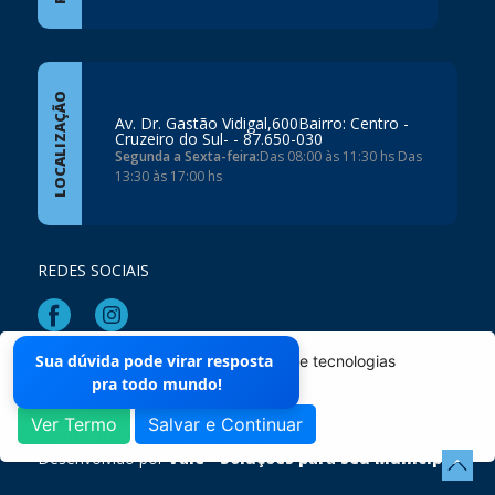
LOCALIZAÇÃO
Av. Dr. Gastão Vidigal,600Bairro: Centro -
Cruzeiro do Sul- - 87.650-030
Segunda a Sexta-feira:
Das 08:00 às 11:30 hs Das
13:30 às 17:00 hs
REDES SOCIAIS
Sua dúvida pode virar resposta
O site da Prefeitura não utiliza cookies e tecnologias
Mapa do Site
pra todo mundo!
semelhantes.
Ver Termo
Salvar e Continuar
Cruzeiro do Sul - Todos os direitos reservados ©
|
Desenvolvido por
Vale - Soluções para seu Municipio