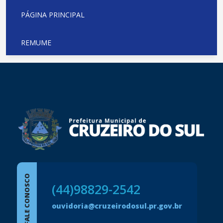
PÁGINA PRINCIPAL
REMUME
conteúdo
rodapé
FALE CONOSCO
(44)98829-2542
ouvidoria@cruzeirodosul.pr.gov.br