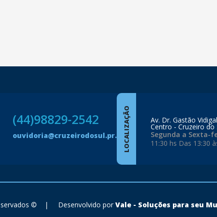
LOCALIZAÇÃO
(44)98829-2542
Av. Dr. Gastão Vidiga
Centro - Cruzeiro do 
Segunda a Sexta-fe
ouvidoria@cruzeirodosul.pr.gov.br
11:30 hs Das 13:30 à
reservados ©
|
Desenvolvido por
Vale - Soluções para seu Mu