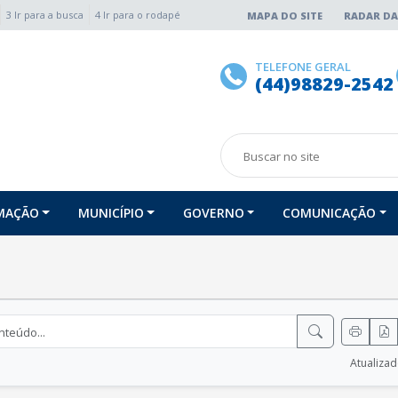
3 Ir para a busca
4 Ir para o rodapé
MAPA DO SITE
RADAR DA
TELEFONE GERAL
(44)98829-2542
RMAÇÃO
MUNICÍPIO
GOVERNO
COMUNICAÇÃO
Atualiza