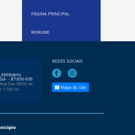
PÁGINA PRINCIPAL
REMUME
REDES SOCIAIS
l,600Bairro:
Sul- - 87.650-030
ira:
Das 08:00 às
Mapa do Site
s 17:00 hs
nicipio