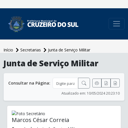
conteúdo do menu
Início
Secretarias
Junta de Serviço Militar
conteúdo
Junta de Serviço Militar
principal
Consultar na Página:
Atualizado em: 10/05/2024 20:23:10
Marcos César Correia