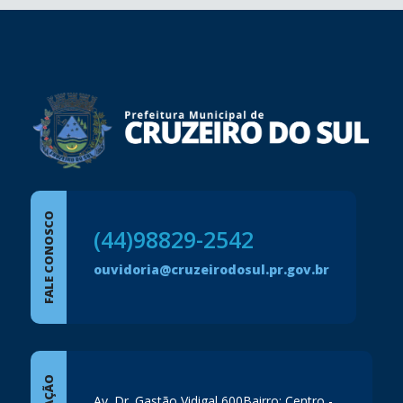
conteúdo
rodapé
FALE CONOSCO
(44)98829-2542
ouvidoria@cruzeirodosul.pr.gov.br
Av. Dr. Gastão Vidigal,600Bairro: Centro -