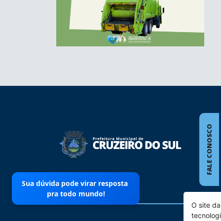
conteúdo
rodapé
FALE CONOSCO
Sua dúvida pode virar resposta
pra todo mundo!
O site da
tecnolog