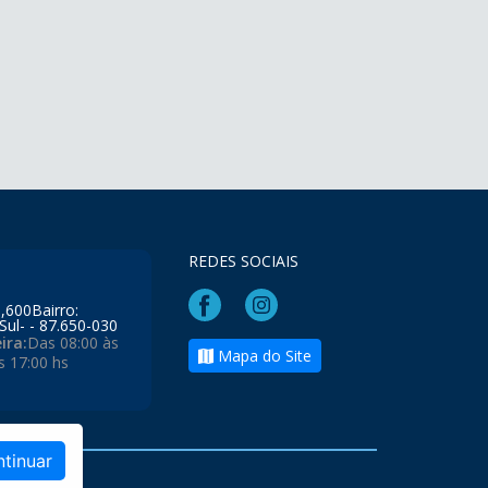
REDES SOCIAIS
l,600Bairro:
Sul- - 87.650-030
ira:
Das 08:00 às
Mapa do Site
s 17:00 hs
ntinuar