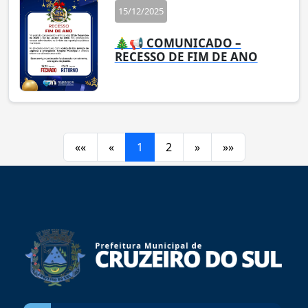
15/12/2025
🎄📢 COMUNICADO –
RECESSO DE FIM DE ANO
««
«
1
2
»
»»
conteúdo
rodapé