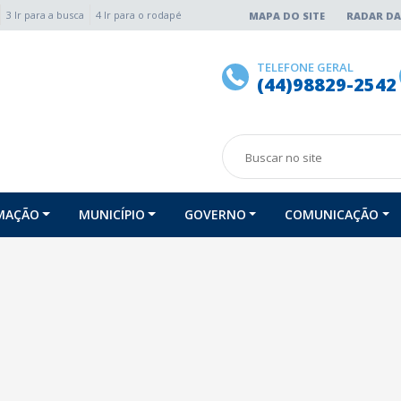
3 Ir para a busca
4 Ir para o rodapé
MAPA DO SITE
RADAR DA
TELEFONE GERAL
(44)98829-2542
RMAÇÃO
MUNICÍPIO
GOVERNO
COMUNICAÇÃO