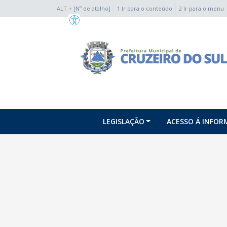
ALT + [Nº de atalho]
1 Ir para o conteúdo
2 Ir para o menu
conteúdo do menu
LEGISLAÇÃO
ACESSO Á INFO